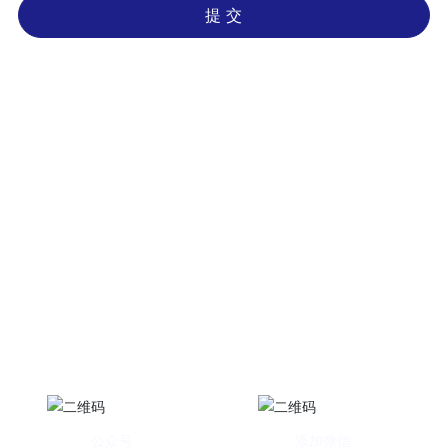
提 交
联系我们
地址：黑龙江省哈尔滨市呼兰区腰堡街道兰河村（呼兰监狱西50米）
邮编：150500
手机：0451-57337400
/
0451-57338752
/
1
5946054686
邮箱：
15124599347@163.com
网址：
www.hrbruixinyang.com
/
ruixinyang.en.alibaba.com
公众号
添加微信